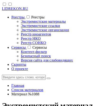
LIDREKON.RU
Реестры
Реестры
Экстремистские материалы
Экстремистские ссылки
Экстремистские организации
Реестр иноагентов
Реестр НКО
Реестр СОНКО
Cервисы
Cервисы
Контент-фильтр
Безопасный поиск
Версия сайта для слабовидящих
Скрипты
О проекте
Главная
Список материалов
Материал №1088
Экстремистский материал