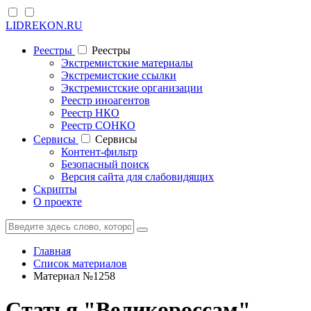
LIDREKON.RU
Реестры
Реестры
Экстремистские материалы
Экстремистские ссылки
Экстремистские организации
Реестр иноагентов
Реестр НКО
Реестр СОНКО
Cервисы
Cервисы
Контент-фильтр
Безопасный поиск
Версия сайта для слабовидящих
Скрипты
О проекте
Главная
Список материалов
Материал №1258
Статья "Великороссам"