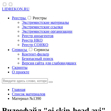
LIDREKON.RU
Реестры
Реестры
Экстремистские материалы
Экстремистские ссылки
Экстремистские организации
Реестр иноагентов
Реестр НКО
Реестр СОНКО
Cервисы
Cервисы
Контент-фильтр
Безопасный поиск
Версия сайта для слабовидящих
Скрипты
О проекте
Главная
Список материалов
Материал №1390
Видеофайл "oi skin-head.avi"