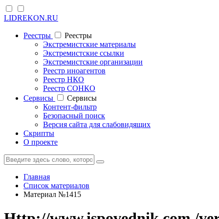
LIDREKON.RU
Реестры
Реестры
Экстремистские материалы
Экстремистские ссылки
Экстремистские организации
Реестр иноагентов
Реестр НКО
Реестр СОНКО
Cервисы
Cервисы
Контент-фильтр
Безопасный поиск
Версия сайта для слабовидящих
Скрипты
О проекте
Главная
Список материалов
Материал №1415
Http://www.ispovednik.com./ver