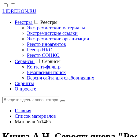
LIDREKON.RU
Реестры
Реестры
Экстремистские материалы
Экстремистские ссылки
Экстремистские организации
Реестр иноагентов
Реестр НКО
Реестр СОНКО
Cервисы
Cервисы
Контент-фильтр
Безопасный поиск
Версия сайта для слабовидящих
Скрипты
О проекте
Главная
Список материалов
Материал №1465
Книга А.Н. Севостьянова "Рос