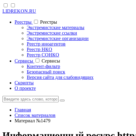
LIDREKON.RU
Реестры
Реестры
Экстремистские материалы
Экстремистские ссылки
Экстремистские организации
Реестр иноагентов
Реестр НКО
Реестр СОНКО
Cервисы
Cервисы
Контент-фильтр
Безопасный поиск
Версия сайта для слабовидящих
Скрипты
О проекте
Главная
Список материалов
Материал №1479
Информационный ресурс http: