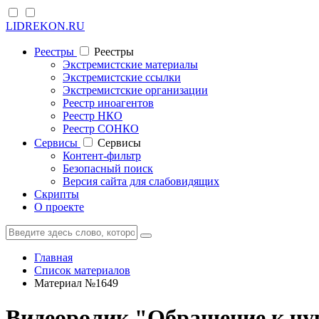
LIDREKON.RU
Реестры
Реестры
Экстремистские материалы
Экстремистские ссылки
Экстремистские организации
Реестр иноагентов
Реестр НКО
Реестр СОНКО
Cервисы
Cервисы
Контент-фильтр
Безопасный поиск
Версия сайта для слабовидящих
Скрипты
О проекте
Главная
Список материалов
Материал №1649
Видеоролик "Обращение к ч