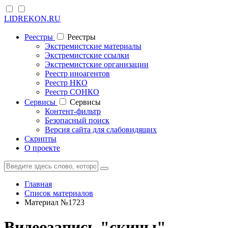
LIDREKON.RU
Реестры
Реестры
Экстремистские материалы
Экстремистские ссылки
Экстремистские организации
Реестр иноагентов
Реестр НКО
Реестр СОНКО
Cервисы
Cервисы
Контент-фильтр
Безопасный поиск
Версия сайта для слабовидящих
Скрипты
О проекте
Главная
Список материалов
Материал №1723
Видеозапись "скины"