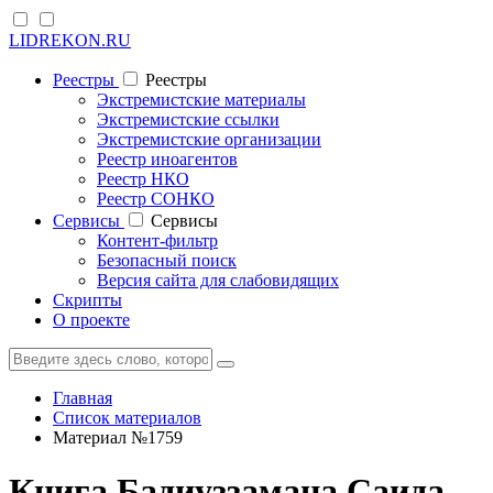
LIDREKON.RU
Реестры
Реестры
Экстремистские материалы
Экстремистские ссылки
Экстремистские организации
Реестр иноагентов
Реестр НКО
Реестр СОНКО
Cервисы
Cервисы
Контент-фильтр
Безопасный поиск
Версия сайта для слабовидящих
Скрипты
О проекте
Главная
Список материалов
Материал №1759
Книга Бадиуззамана Саида