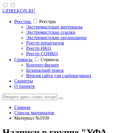
LIDREKON.RU
Реестры
Реестры
Экстремистские материалы
Экстремистские ссылки
Экстремистские организации
Реестр иноагентов
Реестр НКО
Реестр СОНКО
Cервисы
Cервисы
Контент-фильтр
Безопасный поиск
Версия сайта для слабовидящих
Скрипты
О проекте
Главная
Список материалов
Материал №1930
Надписи в группе "УФА