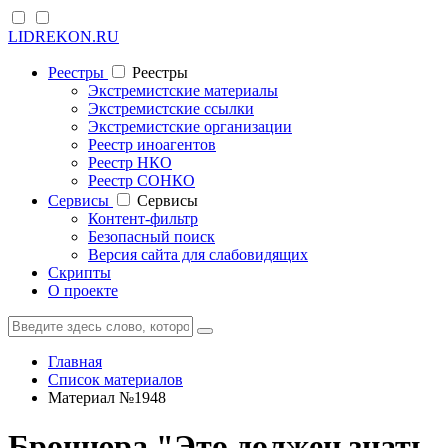
LIDREKON.RU
Реестры
Реестры
Экстремистские материалы
Экстремистские ссылки
Экстремистские организации
Реестр иноагентов
Реестр НКО
Реестр СОНКО
Cервисы
Cервисы
Контент-фильтр
Безопасный поиск
Версия сайта для слабовидящих
Скрипты
О проекте
Главная
Список материалов
Материал №1948
Брошюра "Это должен знать