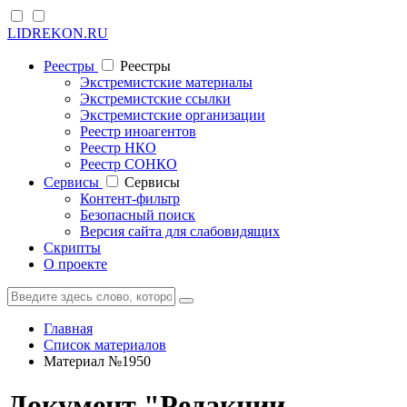
LIDREKON.RU
Реестры
Реестры
Экстремистские материалы
Экстремистские ссылки
Экстремистские организации
Реестр иноагентов
Реестр НКО
Реестр СОНКО
Cервисы
Cервисы
Контент-фильтр
Безопасный поиск
Версия сайта для слабовидящих
Скрипты
О проекте
Главная
Список материалов
Материал №1950
Документ "Редакции