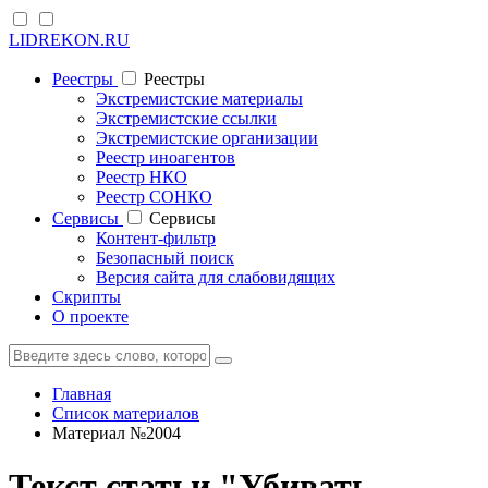
LIDREKON.RU
Реестры
Реестры
Экстремистские материалы
Экстремистские ссылки
Экстремистские организации
Реестр иноагентов
Реестр НКО
Реестр СОНКО
Cервисы
Cервисы
Контент-фильтр
Безопасный поиск
Версия сайта для слабовидящих
Скрипты
О проекте
Главная
Список материалов
Материал №2004
Текст статьи "Убивать -