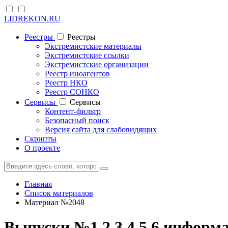
LIDREKON.RU
Реестры
Реестры
Экстремистские материалы
Экстремистские ссылки
Экстремистские организации
Реестр иноагентов
Реестр НКО
Реестр СОНКО
Cервисы
Cервисы
Контент-фильтр
Безопасный поиск
Версия сайта для слабовидящих
Скрипты
О проекте
Главная
Список материалов
Материал №2048
Выпуски №1,2,3,4,5,6 информ