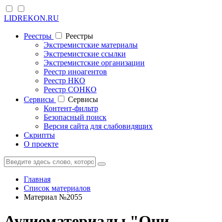
LIDREKON.RU
Реестры
Реестры
Экстремистские материалы
Экстремистские ссылки
Экстремистские организации
Реестр иноагентов
Реестр НКО
Реестр СОНКО
Cервисы
Cервисы
Контент-фильтр
Безопасный поиск
Версия сайта для слабовидящих
Скрипты
О проекте
Главная
Список материалов
Материал №2055
Аудиоматериалы "Они