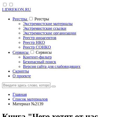
LIDREKON.RU
Реестры
Реестры
Экстремистские материалы
Экстремистские ссылки
Экстремистские организации
Реестр иноагентов
Реестр НКО
Реестр СОНКО
Cервисы
Cервисы
Контент-фильтр
Безопасный поиск
Версия сайта для слабовидящих
Скрипты
О проекте
Главная
Список материалов
Материал №2139
Книга "Чего хотят от нас