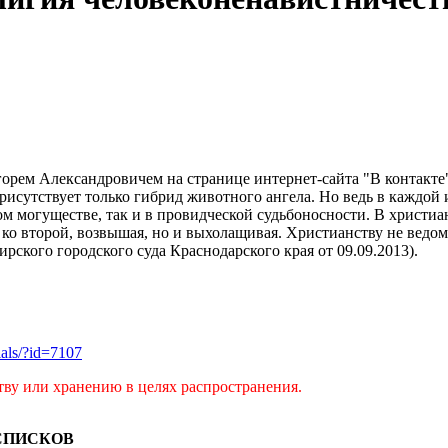
рем Александровичем на странице интернет-сайта "В контакте" 
присутствует только гибрид животного ангела. Но ведь в каждой
пом могуществе, так и в провидческой судьбоносности. В христиа
 ко второй, возвышая, но и выхолащивая. Христианству не ведомо
рского городского суда Краснодарского края от 09.09.2013).
rials/?id=7107
тву или хранению в целях распространения.
СПИСКОВ