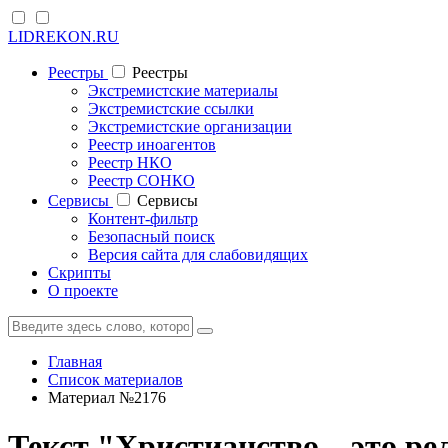
LIDREKON.RU
Реестры
Реестры
Экстремистские материалы
Экстремистские ссылки
Экстремистские организации
Реестр иноагентов
Реестр НКО
Реестр СОНКО
Cервисы
Cервисы
Контент-фильтр
Безопасный поиск
Версия сайта для слабовидящих
Скрипты
О проекте
Главная
Список материалов
Материал №2176
Текст "Христианство – это ре