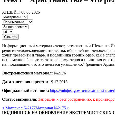
АПДЕЙТ: 08.08.2026
Информационный материал - текст, размещенный Шевченко Иго
религия человеконенавистничества, ибо в ней нет человека, а 
хочет превзойти и тварь, и посланника горних сфер, как в сле
непременно обращается то к первому, черня и принижая его, то
мы показываем, что это делается умышленно." (решение Армави
Экстремистский материал:
№2176
Дата занесения в реестр:
19.12.2013
Официальный источник:
https://minjust.gov.ru/ru/extremist-mate
Статус материала:
Запрещён к распространению, к производс
< Материал №2177
Материал №2175 >
ПОДПИШИСЬ НА ОБНОВЛЕНИЕ ЭКСТРЕМИСТСКИХ 