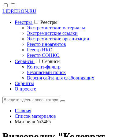
LIDREKON.RU
Реестры
Реестры
Экстремистские материалы
Экстремистские ссылки
Экстремистские организации
Реестр иноагентов
Реестр НКО
Реестр СОНКО
Cервисы
Cервисы
Контент-фильтр
Безопасный поиск
Версия сайта для слабовидящих
Скрипты
О проекте
Главная
Список материалов
Материал №2465
Видеоролик "Коловрат –