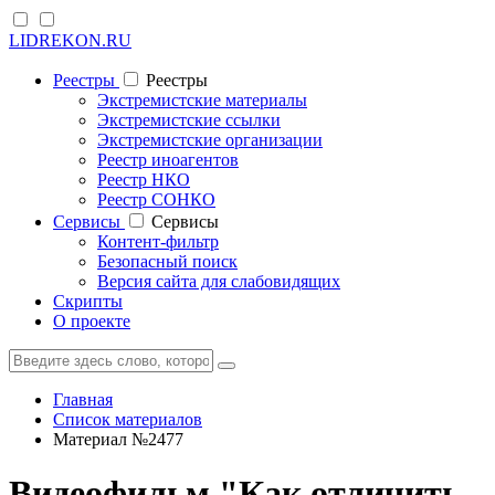
LIDREKON.RU
Реестры
Реестры
Экстремистские материалы
Экстремистские ссылки
Экстремистские организации
Реестр иноагентов
Реестр НКО
Реестр СОНКО
Cервисы
Cервисы
Контент-фильтр
Безопасный поиск
Версия сайта для слабовидящих
Скрипты
О проекте
Главная
Список материалов
Материал №2477
Видеофильм "Как отличить