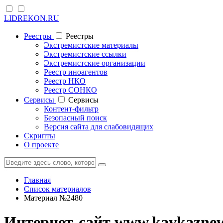
LIDREKON.RU
Реестры
Реестры
Экстремистские материалы
Экстремистские ссылки
Экстремистские организации
Реестр иноагентов
Реестр НКО
Реестр СОНКО
Cервисы
Cервисы
Контент-фильтр
Безопасный поиск
Версия сайта для слабовидящих
Скрипты
О проекте
Главная
Список материалов
Материал №2480
Интернет-сайт www.kavkaznew