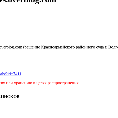
rblog.com (решение Красноармейского районного суда г. Волгог
rials/?id=7411
тву или хранению в целях распространения.
СПИСКОВ