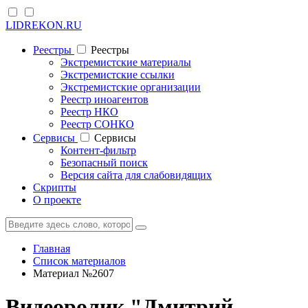
LIDREKON.RU
Реестры
Реестры
Экстремистские материалы
Экстремистские ссылки
Экстремистские организации
Реестр иноагентов
Реестр НКО
Реестр СОНКО
Cервисы
Cервисы
Контент-фильтр
Безопасный поиск
Версия сайта для слабовидящих
Скрипты
О проекте
Главная
Список материалов
Материал №2607
Видеоролик "Дмитрий