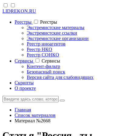
LIDREKON.RU
Реестры
Реестры
Экстремистские материалы
Экстремистские ссылки
Экстремистские организации
Реестр иноагентов
Реестр НКО
Реестр СОНКО
Cервисы
Cервисы
Контент-фильтр
Безопасный поиск
Версия сайта для слабовидящих
Скрипты
О проекте
Главная
Список материалов
Материал №2668
Статья "Россия - ты