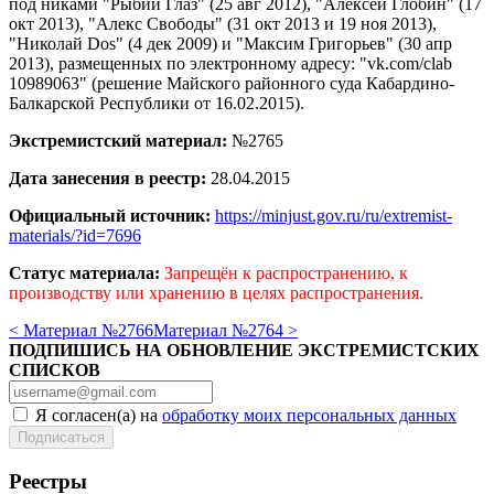
под никами "Рыбий Глаз" (25 авг 2012), "Алексей Глобин" (17
окт 2013), "Алекс Свободы" (31 окт 2013 и 19 ноя 2013),
"Николай Dos" (4 дек 2009) и "Максим Григорьев" (30 апр
2013), размещенных по электронному адресу: "vk.com/clab
10989063" (решение Майского районного суда Кабардино-
Балкарской Республики от 16.02.2015).
Экстремистский материал:
№2765
Дата занесения в реестр:
28.04.2015
Официальный источник:
https://minjust.gov.ru/ru/extremist-
materials/?id=7696
Статус материала:
Запрещён к распространению, к
производству или хранению в целях распространения.
< Материал №2766
Материал №2764 >
ПОДПИШИСЬ НА ОБНОВЛЕНИЕ ЭКСТРЕМИСТСКИХ
СПИСКОВ
Я согласен(а) на
обработку моих персональных данных
Реестры