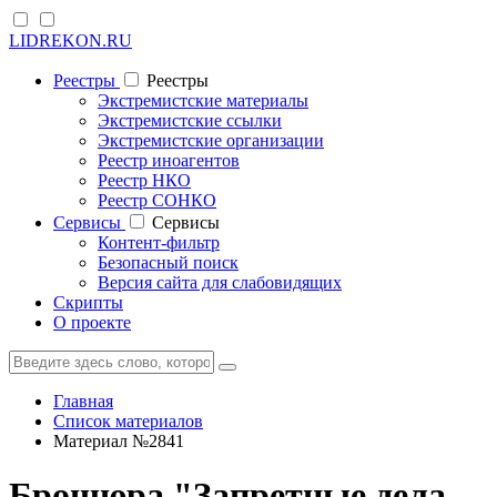
LIDREKON.RU
Реестры
Реестры
Экстремистские материалы
Экстремистские ссылки
Экстремистские организации
Реестр иноагентов
Реестр НКО
Реестр СОНКО
Cервисы
Cервисы
Контент-фильтр
Безопасный поиск
Версия сайта для слабовидящих
Скрипты
О проекте
Главная
Список материалов
Материал №2841
Брошюра "Запретные дела,