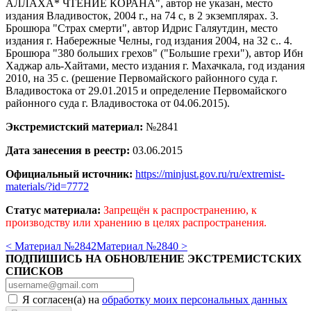
АЛЛАХА* ЧТЕНИЕ КОРАНА", автор не указан, место
издания Владивосток, 2004 г., на 74 с, в 2 экземплярах. 3.
Брошюра "Страх смерти", автор Идрис Галяутдин, место
издания г. Набережные Челны, год издания 2004, на 32 с.. 4.
Брошюра "380 больших грехов" ("Большие грехи"), автор Ибн
Хаджар аль-Хайтами, место издания г. Махачкала, год издания
2010, на 35 с. (решение Первомайского районного суда г.
Владивостока от 29.01.2015 и определение Первомайского
районного суда г. Владивостока от 04.06.2015).
Экстремистский материал:
№2841
Дата занесения в реестр:
03.06.2015
Официальный источник:
https://minjust.gov.ru/ru/extremist-
materials/?id=7772
Статус материала:
Запрещён к распространению, к
производству или хранению в целях распространения.
< Материал №2842
Материал №2840 >
ПОДПИШИСЬ НА ОБНОВЛЕНИЕ ЭКСТРЕМИСТСКИХ
СПИСКОВ
Я согласен(а) на
обработку моих персональных данных