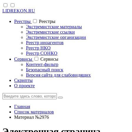
LIDREKON.RU
Реестры
Реестры
Экстремистские материалы
Экстремистские ссылки
Экстремистские организации
Реестр иноагентов
Реестр НКО
Реестр СОНКО
Cервисы
Cервисы
Контент-фильтр
Безопасный поиск
Версия сайта для слабовидящих
Скрипты
О проекте
Главная
Список материалов
Материал №2976
Электронная страница