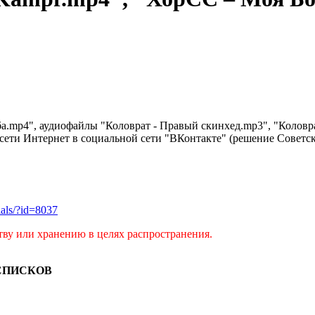
.mp4", аудиофайлы "Коловрат - Правый скинхед.mp3", "Коловрат
сети Интернет в социальной сети "ВКонтакте" (решение Советског
rials/?id=8037
тву или хранению в целях распространения.
СПИСКОВ