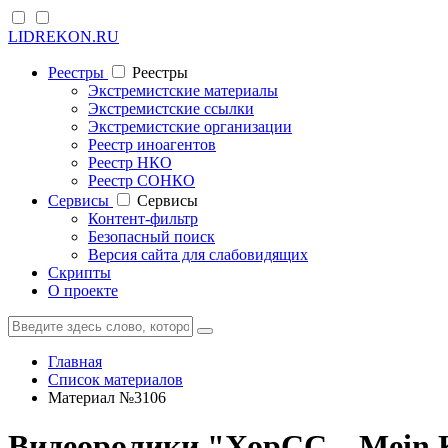
LIDREKON.RU
Реестры
Реестры
Экстремистские материалы
Экстремистские ссылки
Экстремистские организации
Реестр иноагентов
Реестр НКО
Реестр СОНКО
Cервисы
Cервисы
Контент-фильтр
Безопасный поиск
Версия сайта для слабовидящих
Скрипты
О проекте
Главная
Список материалов
Материал №3106
Видеоролики "ХорСС – Mein 