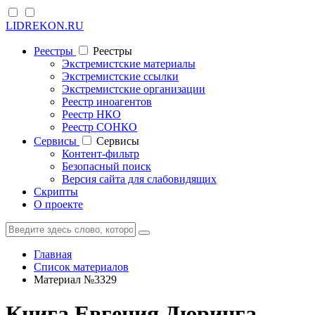
LIDREKON.RU
Реестры
Реестры
Экстремистские материалы
Экстремистские ссылки
Экстремистские организации
Реестр иноагентов
Реестр НКО
Реестр СОНКО
Cервисы
Cервисы
Контент-фильтр
Безопасный поиск
Версия сайта для слабовидящих
Скрипты
О проекте
Главная
Список материалов
Материал №3329
Книга Евгения Дюринга