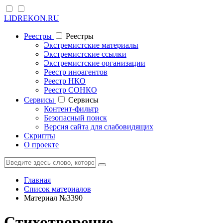
LIDREKON.RU
Реестры
Реестры
Экстремистские материалы
Экстремистские ссылки
Экстремистские организации
Реестр иноагентов
Реестр НКО
Реестр СОНКО
Cервисы
Cервисы
Контент-фильтр
Безопасный поиск
Версия сайта для слабовидящих
Скрипты
О проекте
Главная
Список материалов
Материал №3390
Стихотворение,