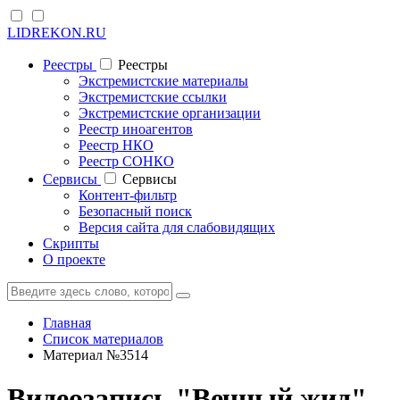
LIDREKON.RU
Реестры
Реестры
Экстремистские материалы
Экстремистские ссылки
Экстремистские организации
Реестр иноагентов
Реестр НКО
Реестр СОНКО
Cервисы
Cервисы
Контент-фильтр
Безопасный поиск
Версия сайта для слабовидящих
Скрипты
О проекте
Главная
Список материалов
Материал №3514
Видеозапись "Вечный жид"