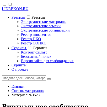
LIDREKON.RU
Реестры
Реестры
Экстремистские материалы
Экстремистские ссылки
Экстремистские организации
Реестр иноагентов
Реестр НКО
Реестр СОНКО
Cервисы
Cервисы
Контент-фильтр
Безопасный поиск
Версия сайта для слабовидящих
Скрипты
О проекте
Главная
Список материалов
Материал №3523
Виртуальное сообщество