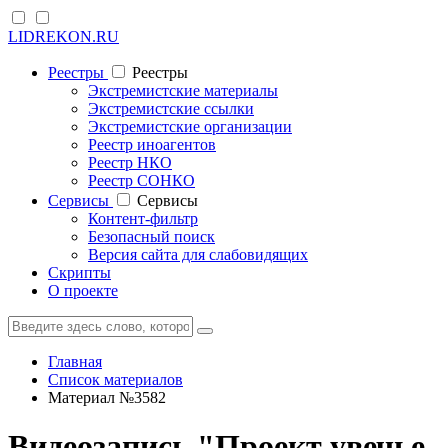
LIDREKON.RU
Реестры
Реестры
Экстремистские материалы
Экстремистские ссылки
Экстремистские организации
Реестр иноагентов
Реестр НКО
Реестр СОНКО
Cервисы
Cервисы
Контент-фильтр
Безопасный поиск
Версия сайта для слабовидящих
Скрипты
О проекте
Главная
Список материалов
Материал №3582
Видеозапись "Проект увечье