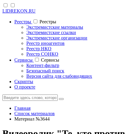
LIDREKON.RU
Реестры
Реестры
Экстремистские материалы
Экстремистские ссылки
Экстремистские организации
Реестр иноагентов
Реестр НКО
Реестр СОНКО
Cервисы
Cервисы
Контент-фильтр
Безопасный поиск
Версия сайта для слабовидящих
Скрипты
О проекте
Главная
Список материалов
Материал №3644
Видеоролик "Те, кто против