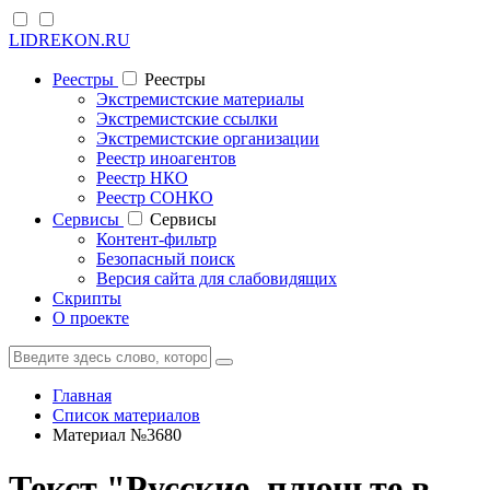
LIDREKON.RU
Реестры
Реестры
Экстремистские материалы
Экстремистские ссылки
Экстремистские организации
Реестр иноагентов
Реестр НКО
Реестр СОНКО
Cервисы
Cервисы
Контент-фильтр
Безопасный поиск
Версия сайта для слабовидящих
Скрипты
О проекте
Главная
Список материалов
Материал №3680
Текст "Русские, плюньте в