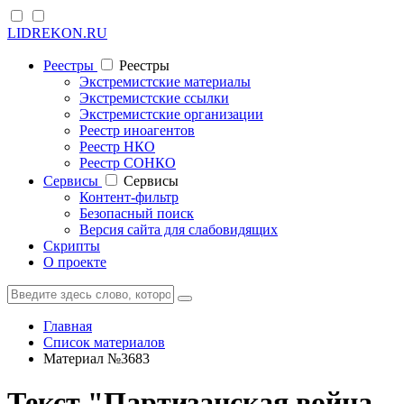
LIDREKON.RU
Реестры
Реестры
Экстремистские материалы
Экстремистские ссылки
Экстремистские организации
Реестр иноагентов
Реестр НКО
Реестр СОНКО
Cервисы
Cервисы
Контент-фильтр
Безопасный поиск
Версия сайта для слабовидящих
Скрипты
О проекте
Главная
Список материалов
Материал №3683
Текст "Партизанская война...