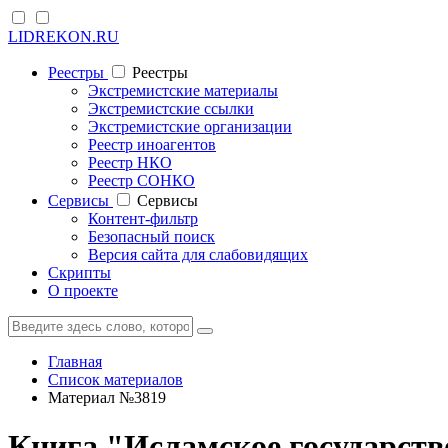
LIDREKON.RU
Реестры
Реестры
Экстремистские материалы
Экстремистские ссылки
Экстремистские организации
Реестр иноагентов
Реестр НКО
Реестр СОНКО
Cервисы
Cервисы
Контент-фильтр
Безопасный поиск
Версия сайта для слабовидящих
Скрипты
О проекте
Главная
Список материалов
Материал №3819
Книга "Исламское государств