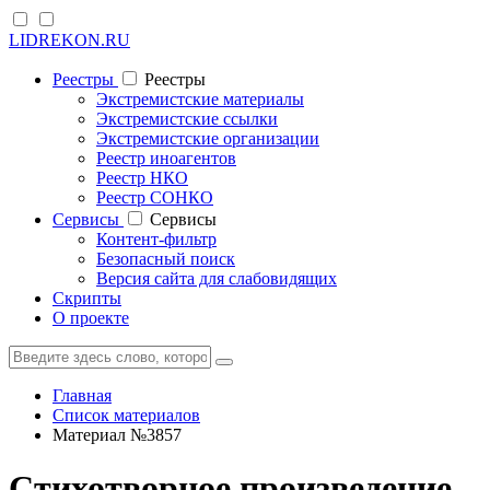
LIDREKON.RU
Реестры
Реестры
Экстремистские материалы
Экстремистские ссылки
Экстремистские организации
Реестр иноагентов
Реестр НКО
Реестр СОНКО
Cервисы
Cервисы
Контент-фильтр
Безопасный поиск
Версия сайта для слабовидящих
Скрипты
О проекте
Главная
Список материалов
Материал №3857
Стихотворное произведение