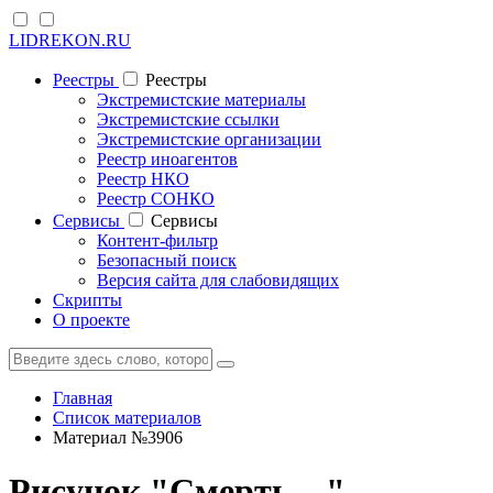
LIDREKON.RU
Реестры
Реестры
Экстремистские материалы
Экстремистские ссылки
Экстремистские организации
Реестр иноагентов
Реестр НКО
Реестр СОНКО
Cервисы
Cервисы
Контент-фильтр
Безопасный поиск
Версия сайта для слабовидящих
Скрипты
О проекте
Главная
Список материалов
Материал №3906
Рисунок "Смерть ..."