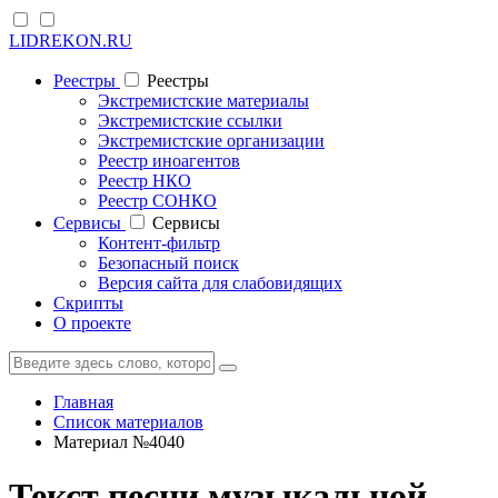
LIDREKON.RU
Реестры
Реестры
Экстремистские материалы
Экстремистские ссылки
Экстремистские организации
Реестр иноагентов
Реестр НКО
Реестр СОНКО
Cервисы
Cервисы
Контент-фильтр
Безопасный поиск
Версия сайта для слабовидящих
Скрипты
О проекте
Главная
Список материалов
Материал №4040
Текст песни музыкальной