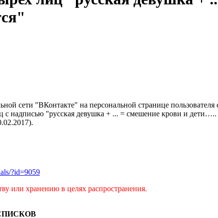
тся"
льной сети "ВКонтакте" на персональной странице пользователя
иц с надписью "русская девушка + ... = смешение крови и дети….
.02.2017).
rials/?id=9059
тву или хранению в целях распространения.
СПИСКОВ