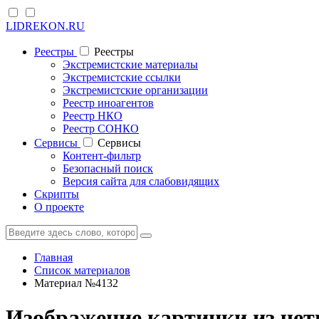
LIDREKON.RU
Реестры
Реестры
Экстремистские материалы
Экстремистские ссылки
Экстремистские организации
Реестр иноагентов
Реестр НКО
Реестр СОНКО
Cервисы
Cервисы
Контент-фильтр
Безопасный поиск
Версия сайта для слабовидящих
Скрипты
О проекте
Главная
Список материалов
Материал №4132
Изображение картинки из четы