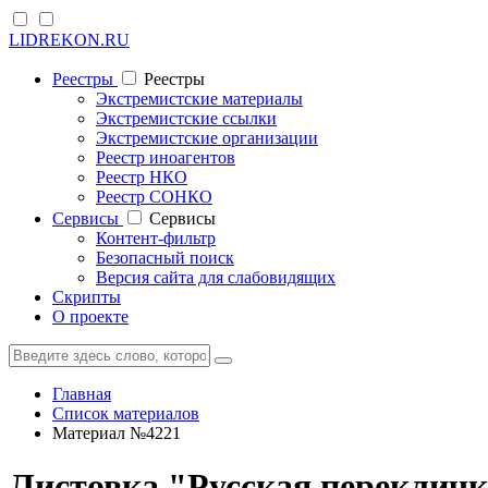
LIDREKON.RU
Реестры
Реестры
Экстремистские материалы
Экстремистские ссылки
Экстремистские организации
Реестр иноагентов
Реестр НКО
Реестр СОНКО
Cервисы
Cервисы
Контент-фильтр
Безопасный поиск
Версия сайта для слабовидящих
Скрипты
О проекте
Главная
Список материалов
Материал №4221
Листовка "Русская переклич