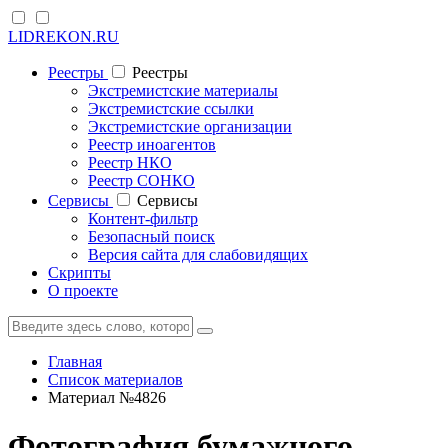
LIDREKON.RU
Реестры
Реестры
Экстремистские материалы
Экстремистские ссылки
Экстремистские организации
Реестр иноагентов
Реестр НКО
Реестр СОНКО
Cервисы
Cервисы
Контент-фильтр
Безопасный поиск
Версия сайта для слабовидящих
Скрипты
О проекте
Главная
Список материалов
Материал №4826
Фотография бумажного