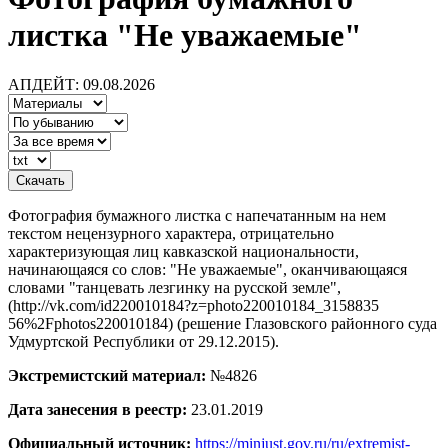
листка "Не уважаемые"
АПДЕЙТ: 09.08.2026
Фотография бумажного листка с напечатанным на нем
текстом нецензурного характера, отрицательно
характеризующая лиц кавказской национальности,
начинающаяся со слов: "Не уважаемые", оканчивающаяся
словами "танцевать лезгинку на русской земле",
(http://vk.com/id220010184?z=photo220010184_3158835
56%2Fphotos220010184) (решение Глазовского районного суда
Удмуртской Республики от 29.12.2015).
Экстремистский материал:
№4826
Дата занесения в реестр:
23.01.2019
Официальный источник:
https://minjust.gov.ru/ru/extremist-