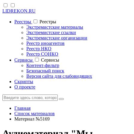
LIDREKON.RU
Реестры
Реестры
Экстремистские материалы
Экстремистские ссылки
Экстремистские организации
Реестр иноагентов
Реестр НКО
Реестр СОНКО
Cервисы
Cервисы
Контент-фильтр
Безопасный поиск
Версия сайта для слабовидящих
Скрипты
О проекте
Главная
Список материалов
Материал №5169
Аудиоматериал "Мы