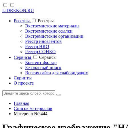
LIDREKON.RU
Реестры
Реестры
Экстремистские материалы
Экстремистские ссылки
Экстремистские организации
Реестр иноагентов
Реестр НКО
Реестр СОНКО
Cервисы
Cервисы
Контент-фильтр
Безопасный поиск
Версия сайта для слабовидящих
Скрипты
О проекте
Главная
Список материалов
Материал №5444
Графическое изображение 