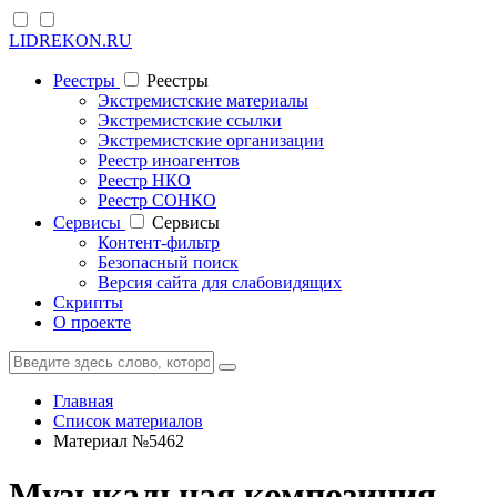
LIDREKON.RU
Реестры
Реестры
Экстремистские материалы
Экстремистские ссылки
Экстремистские организации
Реестр иноагентов
Реестр НКО
Реестр СОНКО
Cервисы
Cервисы
Контент-фильтр
Безопасный поиск
Версия сайта для слабовидящих
Скрипты
О проекте
Главная
Список материалов
Материал №5462
Музыкальная композиция