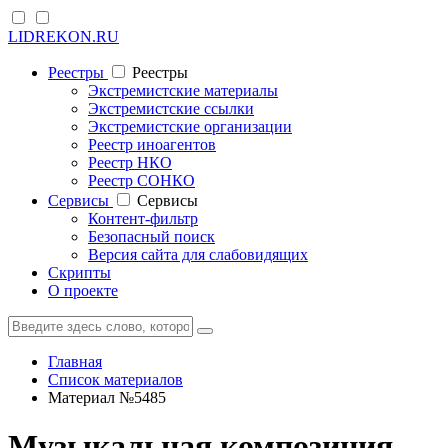
LIDREKON.RU
Реестры
Реестры
Экстремистские материалы
Экстремистские ссылки
Экстремистские организации
Реестр иноагентов
Реестр НКО
Реестр СОНКО
Cервисы
Cервисы
Контент-фильтр
Безопасный поиск
Версия сайта для слабовидящих
Скрипты
О проекте
Главная
Список материалов
Материал №5485
Музыкальная композиция