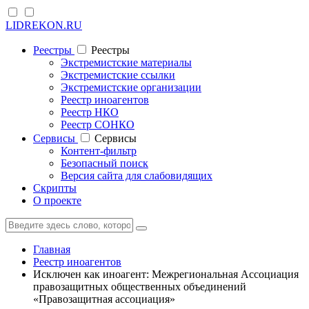
LIDREKON.RU
Реестры
Реестры
Экстремистские материалы
Экстремистские ссылки
Экстремистские организации
Реестр иноагентов
Реестр НКО
Реестр СОНКО
Cервисы
Cервисы
Контент-фильтр
Безопасный поиск
Версия сайта для слабовидящих
Скрипты
О проекте
Главная
Реестр иноагентов
Исключен как иноагент: Межрегиональная Ассоциация
правозащитных общественных объединений
«Правозащитная ассоциация»