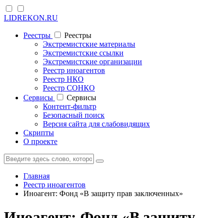
LIDREKON.RU
Реестры
Реестры
Экстремистские материалы
Экстремистские ссылки
Экстремистские организации
Реестр иноагентов
Реестр НКО
Реестр СОНКО
Cервисы
Cервисы
Контент-фильтр
Безопасный поиск
Версия сайта для слабовидящих
Скрипты
О проекте
Главная
Реестр иноагентов
Иноагент: Фонд «В защиту прав заключенных»
Иноагент: Фонд «В защиту