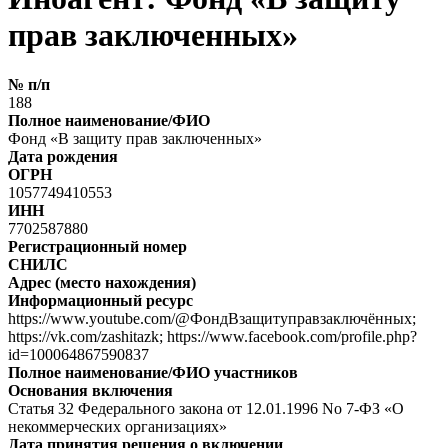
прав заключенных»
№ п/п
188
Полное наименование/ФИО
Фонд «В защиту прав заключенных»
Дата рождения
ОГРН
1057749410553
ИНН
7702587880
Регистрационный номер
СНИЛС
Адрес (место нахождения)
Информационный ресурс
https://www.youtube.com/@ФондВзащитуправзаключённых;
https://vk.com/zashitazk; https://www.facebook.com/profile.php?
id=100064867590837
Полное наименование/ФИО участников
Основания включения
Статья 32 Федерального закона от 12.01.1996 No 7-ФЗ «О
некоммерческих организациях»
Дата принятия решения о включении