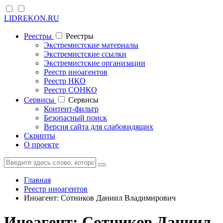
LIDREKON.RU
Реестры
Реестры
Экстремистские материалы
Экстремистские ссылки
Экстремистские организации
Реестр иноагентов
Реестр НКО
Реестр СОНКО
Cервисы
Cервисы
Контент-фильтр
Безопасный поиск
Версия сайта для слабовидящих
Скрипты
О проекте
Главная
Реестр иноагентов
Иноагент: Сотников Даниил Владимирович
Иноагент: Сотников Даниил