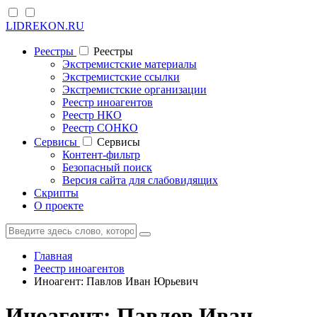
LIDREKON.RU
Реестры
Реестры
Экстремистские материалы
Экстремистские ссылки
Экстремистские организации
Реестр иноагентов
Реестр НКО
Реестр СОНКО
Cервисы
Cервисы
Контент-фильтр
Безопасный поиск
Версия сайта для слабовидящих
Скрипты
О проекте
Главная
Реестр иноагентов
Иноагент: Павлов Иван Юрьевич
Иноагент: Павлов Иван