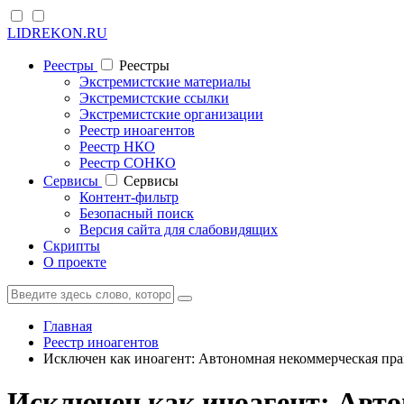
LIDREKON.RU
Реестры
Реестры
Экстремистские материалы
Экстремистские ссылки
Экстремистские организации
Реестр иноагентов
Реестр НКО
Реестр СОНКО
Cервисы
Cервисы
Контент-фильтр
Безопасный поиск
Версия сайта для слабовидящих
Скрипты
О проекте
Главная
Реестр иноагентов
Исключен как иноагент: Автономная некоммерческая пр
Исключен как иноагент: Авт