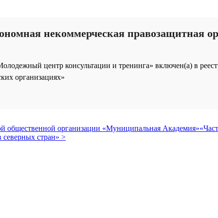
тономная некоммерческая правозащитная о
лодежный центр консультации и тренинга» включен(а) в реестр
ских организациях»
кой общественной организации «Муниципальная Академия»
«Час
 северных стран» >